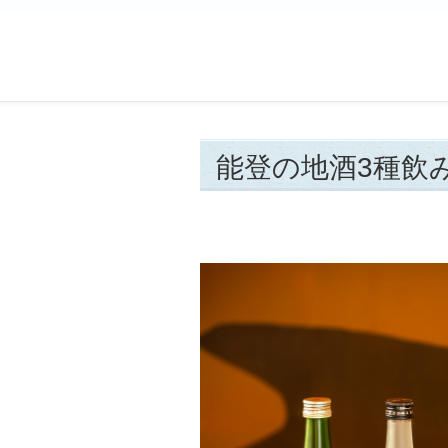
能登の地酒3種飲