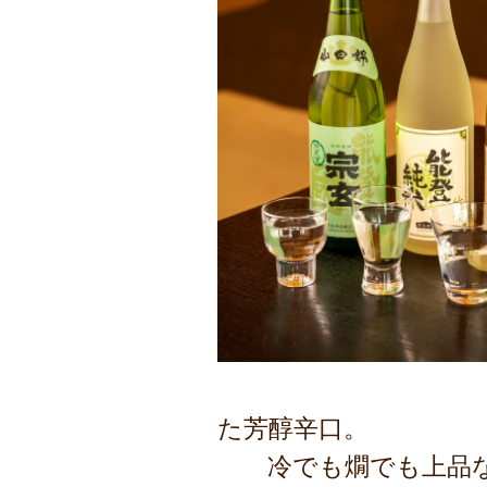
た芳醇辛口。
冷でも燗でも上品な