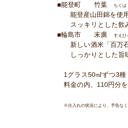
■能登町 竹葉
ちく
能登産山田錦を使用
スッキリとした飲み
■輪島市 末廣
すえひ
新しい酒米「百万石
しっかりとした旨味
1グラス50㎖ずつ3種 
料金の内、110円分
※仕入れの状況により、予告なく